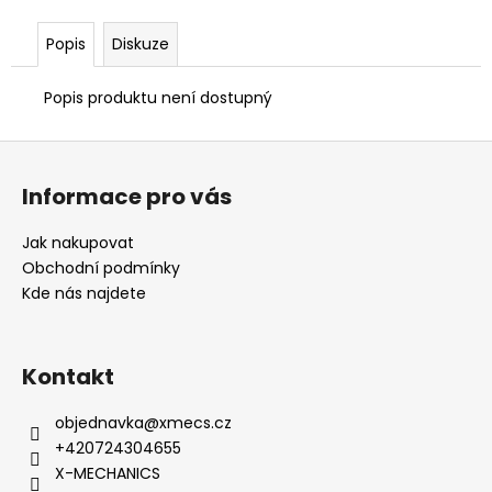
č
u
Popis
Diskuze
j
e
m
Popis produktu není dostupný
e
Z
á
Informace pro vás
p
a
Jak nakupovat
t
Obchodní podmínky
í
Kde nás najdete
Kontakt
objednavka
@
xmecs.cz
+420724304655
X-MECHANICS