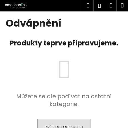
K
Přejít
Hledat
Náku
M
Přihlášen
na
o
obsah
Zpět
Zpět
košík
š
Odvápnění
í
C
k
o
Produkty teprve připravujeme.
p
o
t
ř
e
b
u
Můžete se ale podívat na ostatní
j
kategorie.
e
t
e
n
ZPĚT DO OBCHODU