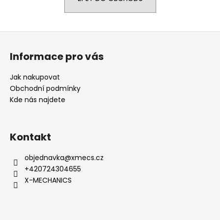
a
j
Z
í
á
t
Informace pro vás
p
?
a
Jak nakupovat
t
Obchodní podmínky
í
Kde nás najdete
HLEDAT
Kontakt
D
objednavka
@
xmecs.cz
o
+420724304655
p
X-MECHANICS
o
r
u