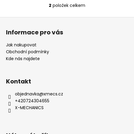
2
položek celkem
O
v
Z
l
á
á
Informace pro vás
d
p
a
a
Jak nakupovat
c
t
Obchodní podmínky
í
í
Kde nás najdete
p
r
v
k
Kontakt
y
v
objednavka
@
xmecs.cz
ý
+420724304655
p
X-MECHANICS
i
s
u