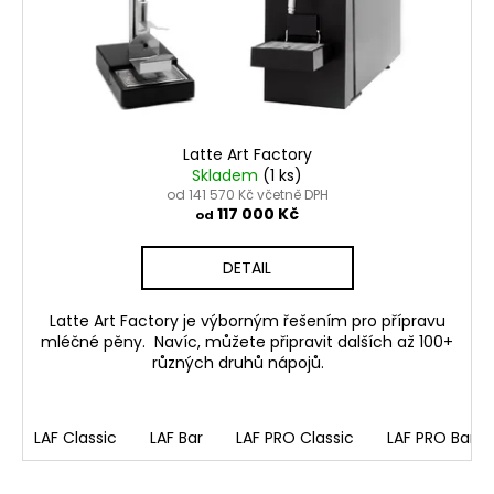
Latte Art Factory
Skladem
(1 ks)
od 141 570 Kč včetně DPH
117 000 Kč
od
DETAIL
Latte Art Factory je výborným řešením pro přípravu
mléčné pěny. Navíc, můžete připravit dalších až 100+
různých druhů nápojů.
LAF Classic
LAF Bar
LAF PRO Classic
LAF PRO Bar