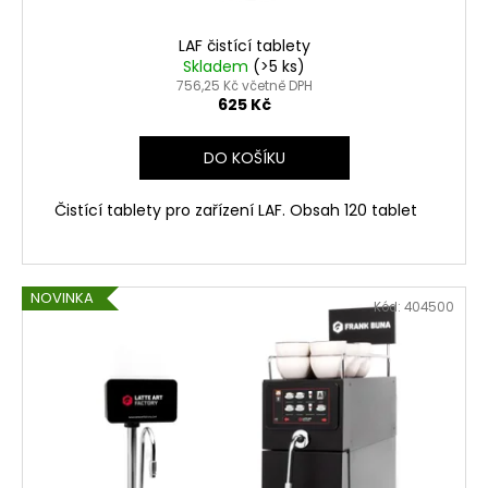
č
t
u
ů
LAF čistící tablety
j
Skladem
(>5 ks)
e
756,25 Kč včetně DPH
m
625 Kč
e
DO KOŠÍKU
Čistící tablety pro zařízení LAF. Obsah 120 tablet
NOVINKA
Kód:
404500