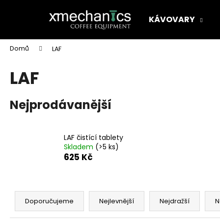
K
Přejít
na
o
KÁVOVARY
obsah
Zpět
Zpět
š
do
do
í
Domů
LAF
k
obchodu
obchodu
LAF
Nejprodávanější
LAF čistící tablety
Skladem
(>5 ks)
625 Kč
Ř
a
Doporučujeme
Nejlevnější
Nejdražší
N
z