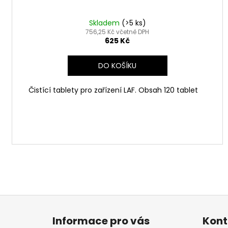
Skladem
(>5 ks)
756,25 Kč včetně DPH
625 Kč
DO KOŠÍKU
Čistící tablety pro zařízení LAF. Obsah 120 tablet
Z
á
Informace pro vás
Kont
p