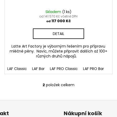
Skladem
(1 ks)
od 141 570 Kč včetně DPH
117 000 Kč
od
DETAIL
Latte Art Factory je výborným řešením pro přípravu
mléčné pěny. Navíc, můžete připravit dalších až 100+
různých druhů nápojů.
LAF Classic
LAF Bar
LAF PRO Classic
LAF PRO Bar
2
položek celkem
O
v
l
á
d
akt
Nákupní košík
a