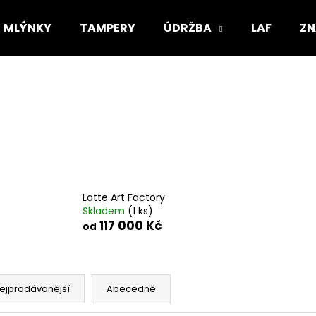
MLÝNKY
TAMPERY
ÚDRŽBA
LAF
ZN
Co potřebujete najít?
HLEDAT
Doporučujeme
Latte Art Factory
Skladem
(1 ks)
117 000 Kč
od
ejprodávanější
Abecedně