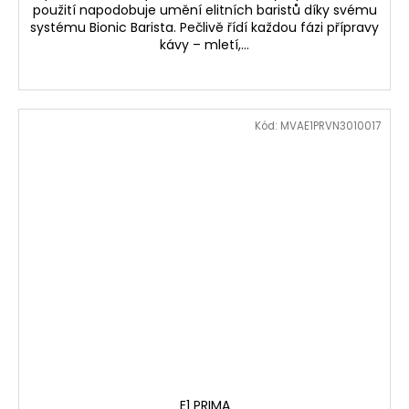
použití napodobuje umění elitních baristů díky svému
systému Bionic Barista. Pečlivě řídí každou fázi přípravy
kávy – mletí,...
Kód:
MVAE1PRVN3010017
E1 PRIMA