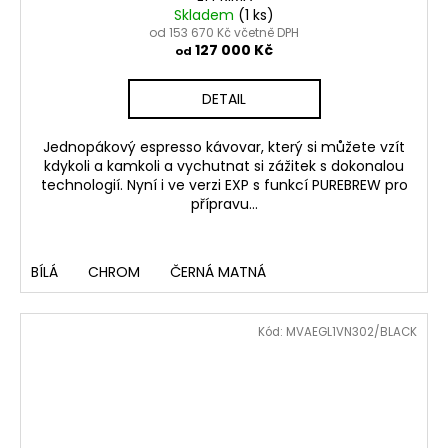
Skladem
(1 ks)
od 153 670 Kč včetně DPH
127 000 Kč
od
DETAIL
Jednopákový espresso kávovar, který si můžete vzít
kdykoli a kamkoli a vychutnat si zážitek s dokonalou
technologií. Nyní i ve verzi EXP s funkcí PUREBREW pro
přípravu...
BÍLÁ
CHROM
ČERNÁ MATNÁ
Kód:
MVAEGL1VN302/BLACK