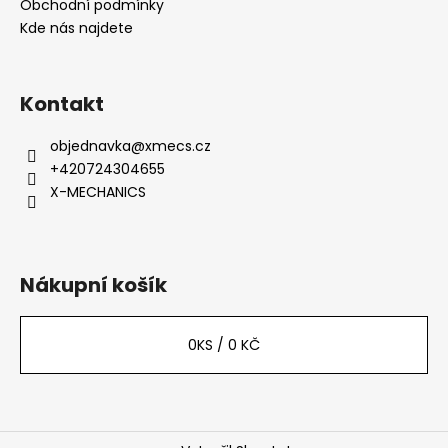
t
Obchodní podmínky
í
í
Kde nás najdete
p
r
v
k
Kontakt
y
v
objednavka
@
xmecs.cz
ý
+420724304655
p
X-MECHANICS
i
s
u
Nákupní košík
0
KS /
0 KČ