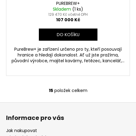
PUREBREW+
Skladem
(1 ks)
129 470 Kč včetně DPH
107 000 Kč
DO KOŠÍKU
PureBrew+ je zařízení určeno pro ty, kteří posouvají
hranice a hledají dokonalost. Ať už jste pražírna,
původní výrobce, majitel kavárny, řetězec, kancelář,...
15
položek celkem
O
v
Z
l
á
á
Informace pro vás
d
p
a
a
Jak nakupovat
c