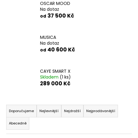
OSCAR MOOD
a
Na dotaz
j
37 500 Kč
od
í
t
MUSICA
?
Na dotaz
40 600 Kč
od
CAYE SMART X
HLEDAT
Skladem
(1 ks)
289 000 Kč
D
Ř
o
a
p
Doporučujeme
Nejlevnější
Nejdražší
Nejprodávanější
o
z
Abecedně
r
e
u
n