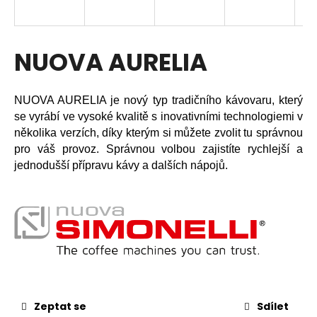
a
j
í
NUOVA AURELIA
t
?
NUOVA AURELIA je nový typ tradičního kávovaru, který
se vyrábí ve vysoké kvalitě s inovativními technologiemi v
několika verzích, díky kterým si můžete zvolit tu správnou
pro váš provoz. Správnou volbou zajistíte rychlejší a
HLEDAT
jednodušší přípravu kávy a dalších nápojů.
D
o
p
o
r
u
Zeptat se
Sdílet