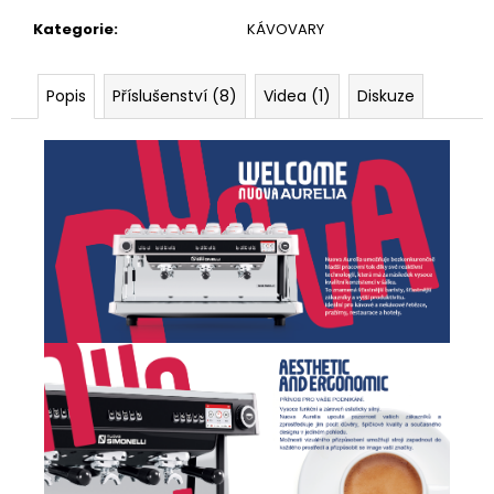
č
u
Kategorie
:
KÁVOVARY
j
e
m
Popis
Příslušenství (8)
Videa (1)
Diskuze
e