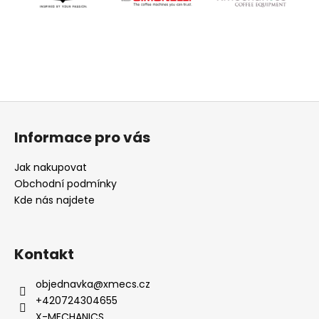
Z
á
Informace pro vás
p
a
Jak nakupovat
t
Obchodní podmínky
í
Kde nás najdete
Kontakt
objednavka
@
xmecs.cz
+420724304655
X-MECHANICS