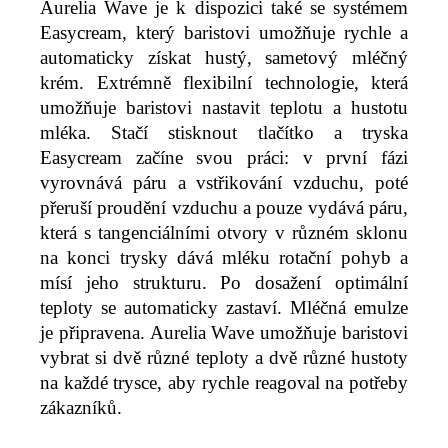
Aurelia Wave je k dispozici také se systémem
Easycream, který baristovi umožňuje rychle a
automaticky získat hustý, sametový mléčný
krém.
Extrémně flexibilní technologie, která
umožňuje baristovi nastavit
teplotu a hustotu
mléka.
Stačí stisknout tlačítko a
tryska
Easycream začíne svou práci: v první fázi
vyrovnává páru a vstřikování vzduchu, poté
přeruší proudění vzduchu a pouze vydává páru,
která s tangenciálními otvory v různém sklonu
na konci trysky dává mléku rotační pohyb a
mísí jeho strukturu.
Po dosažení optimální
teploty se automaticky zastaví.
Mléčná emulze
je připravena.
Aurelia Wave umožňuje baristovi
vybrat si dvě různé teploty a dvě různé hustoty
na každé trysce, aby rychle reagoval na potřeby
zákazníků.