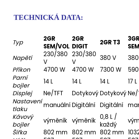
TECHNICKÁ DATA:
2GR
2GR
3G
Typ
2GR T3
SEM/VOL
DIGIT
SEM
230/380
230/380
Napětí
380 V
380
V
V
Příkon
4700 W
4700 W
7300 W
590
Parní
14 L
14 L
14 L
17 L
bojler
Displej
Ne/TFT
Dotykový
Dotykový
Ne/
Nastavení
manuální
Digitální
Digitální
man
tlaku
Kávový
0,8 L /
výměník
výměník
vým
bojler
každý
Šířka
802 mm
802 mm
802 mm
103