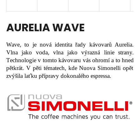
a
j
í
AURELIA WAVE
t
?
Wave, to je nová identita řady kávovarů Aurelia.
Vlna jako voda, vlna
jako výrazná linie strany.
T
echnologie v tomto kávovaru vás ohromí a to hned
pětkrát.
V pěti tématech, kde Nuova Simonelli opět
HLEDAT
zvýšila laťku přípravy dokonalého espressa.
D
o
p
o
r
u