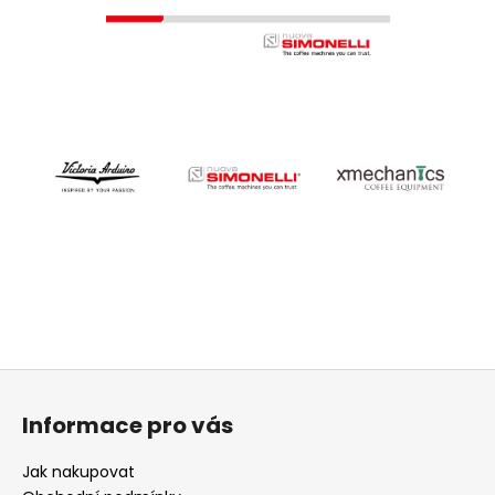
Z
á
Informace pro vás
p
a
Jak nakupovat