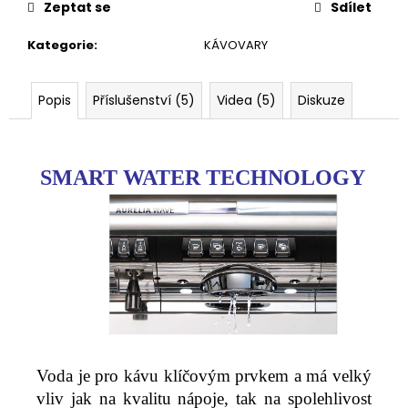
č
Zeptat se
Sdílet
u
j
Kategorie
:
KÁVOVARY
e
m
e
Popis
Příslušenství (5)
Videa (5)
Diskuze
SMART WATER TECHNOLOGY
Voda je pro kávu klíčovým prvkem a má velký
vliv jak na kvalitu nápoje, tak na spolehlivost