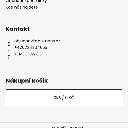
t
Obchodní podmínky
í
Kde nás najdete
Kontakt
objednavka
@
xmecs.cz
+420724304655
X-MECHANICS
Nákupní košík
0
KS /
0 KČ