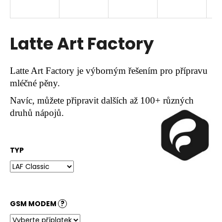
a
j
í
Latte Art Factory
t
?
Latte Art Factory je výborným řešením pro přípravu
mléčné pěny.
Navíc, můžete připravit dalších až 100+ různých
druhů nápojů.
HLEDAT
TYP
D
o
p
o
r
GSM MODEM
?
u