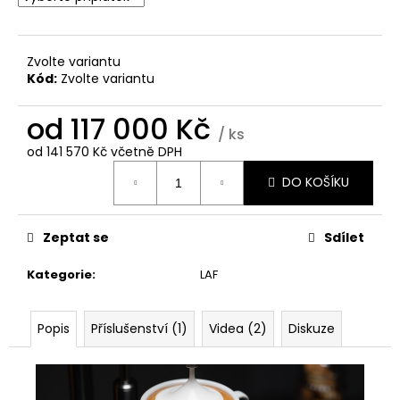
č
u
j
e
Zvolte variantu
m
Kód:
Zvolte variantu
e
od
117 000 Kč
/ ks
od
141 570 Kč
včetně DPH
Měrná
DO KOŠÍKU
cena:
Zeptat se
Sdílet
Kategorie
:
LAF
Popis
Příslušenství (1)
Videa (2)
Diskuze