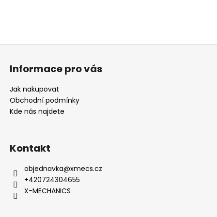
Z
á
Informace pro vás
p
a
Jak nakupovat
t
Obchodní podmínky
í
Kde nás najdete
Kontakt
objednavka
@
xmecs.cz
+420724304655
X-MECHANICS