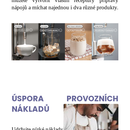
můžete vytvořit vlastní receptury přípravy
nápojů a míchat najednou i dva různé produkty.
ÚSPORA PROVOZNÍCH
NÁKLADŮ
Udržujte nízké náklady