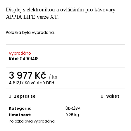
a
Displej s elektronikou a ovládáním pro kávovary
j
APPIA LIFE verze XT.
í
t
Položka byla vyprodána…
?
Vyprodáno
Kód:
04901418
HLEDAT
3 977 Kč
/ ks
4 812,17 Kč včetně DPH
Měrná
D
cena:
Zeptat se
Sdílet
o
p
Kategorie
:
ÚDRŽBA
o
Hmotnost
:
0.25 kg
r
Položka byla vyprodána…
u