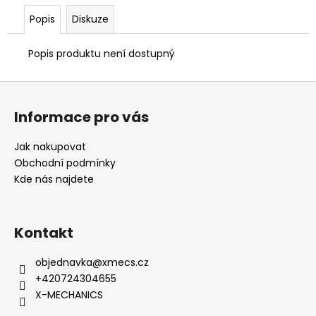
č
u
Popis
Diskuze
j
e
Popis produktu není dostupný
m
e
Z
á
Informace pro vás
p
a
Jak nakupovat
t
Obchodní podmínky
í
Kde nás najdete
Kontakt
objednavka
@
xmecs.cz
+420724304655
X-MECHANICS