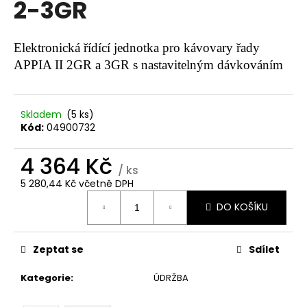
2-3GR
a
j
Elektronická řídící jednotka pro kávovary řady
í
APPIA II 2GR a 3GR s nastavitelným dávkováním
t
?
Skladem
(5 ks)
Kód:
04900732
4 364 Kč
HLEDAT
/ ks
5 280,44 Kč včetně DPH
Měrná
DO KOŠÍKU
cena:
D
o
p
Zeptat se
Sdílet
o
r
Kategorie
:
ÚDRŽBA
u