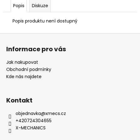
č
Popis
Diskuze
u
j
e
Popis produktu není dostupný
m
e
Z
á
Informace pro vás
p
a
Jak nakupovat
t
Obchodní podmínky
í
Kde nás najdete
Kontakt
objednavka
@
xmecs.cz
+420724304655
X-MECHANICS