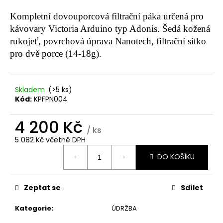
a
Kompletní dovouporcová filtrační páka určená pro
j
kávovary Victoria Arduino typ Adonis. Šedá kožená
í
rukojeť, povrchová úprava Nanotech, filtrační sítko
t
pro dvě porce (14-18g).
?
Skladem
(>5 ks)
Kód:
KPFPN004
HLEDAT
4 200 Kč
/ ks
5 082 Kč včetně DPH
Měrná
DO KOŠÍKU
D
cena:
o
p
Zeptat se
Sdílet
o
r
Kategorie
:
ÚDRŽBA
u