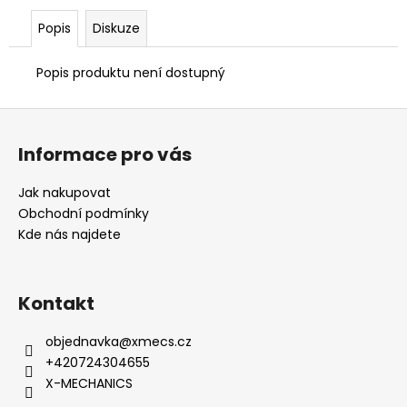
č
u
Popis
Diskuze
j
e
Popis produktu není dostupný
m
e
Z
á
Informace pro vás
p
a
Jak nakupovat
t
Obchodní podmínky
í
Kde nás najdete
Kontakt
objednavka
@
xmecs.cz
+420724304655
X-MECHANICS