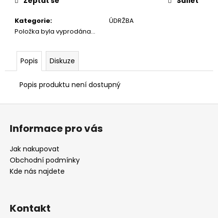
č
Zeptat se
Sdílet
u
Kategorie
:
ÚDRŽBA
j
Položka byla vyprodána…
e
m
e
Popis
Diskuze
Popis produktu není dostupný
Z
á
Informace pro vás
p
a
Jak nakupovat
t
Obchodní podmínky
í
Kde nás najdete
Kontakt