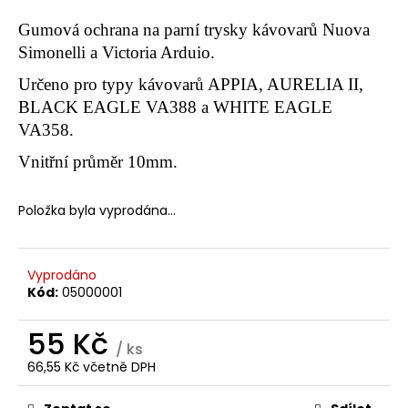
a
Gumová ochrana na parní trysky kávovarů Nuova
j
Simonelli a Victoria Arduio.
í
Určeno pro typy kávovarů APPIA, AURELIA II,
t
BLACK EAGLE VA388 a WHITE EAGLE
?
VA358.
Vnitřní průměr 10mm.
Položka byla vyprodána…
HLEDAT
Vyprodáno
D
Kód:
05000001
o
p
55 Kč
o
/ ks
66,55 Kč včetně DPH
r
Měrná
u
cena: