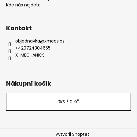
í
Kde nás najdete
Kontakt
objednavka
@
xmecs.cz
+420724304655
X-MECHANICS
Nákupní košík
0
KS /
0 KČ
Vytvořil Shoptet