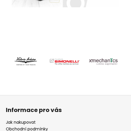
Z
á
Informace pro vás
p
a
Jak nakupovat
t
Obchodní podmínky