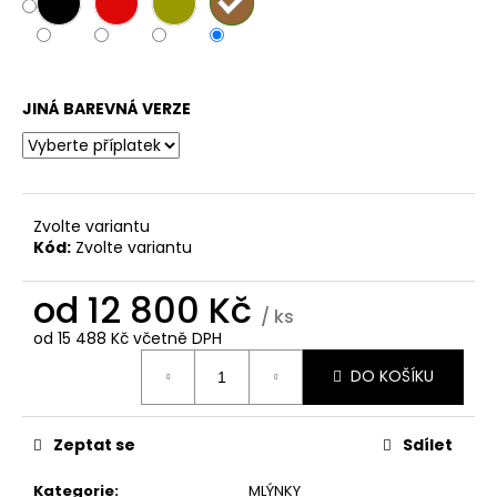
č
u
j
e
m
JINÁ BAREVNÁ VERZE
e
Zvolte variantu
Kód:
Zvolte variantu
od
12 800 Kč
/ ks
od
15 488 Kč
včetně DPH
Měrná
DO KOŠÍKU
cena:
Zeptat se
Sdílet
Kategorie
:
MLÝNKY