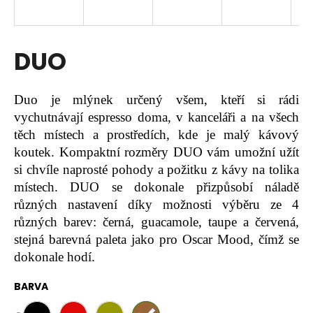
a
j
í
DUO
t
?
Duo je mlýnek určený všem, kteří si rádi
vychutnávají espresso doma, v kanceláři a na všech
těch místech a prostředích, kde je malý kávový
koutek. Kompaktní rozměry DUO vám umožní užít
HLEDAT
si chvíle naprosté pohody a požitku z kávy na tolika
místech. DUO se dokonale přizpůsobí náladě
různých nastavení díky možnosti výběru ze 4
D
různých barev: černá, guacamole, taupe a červená,
o
stejná barevná paleta jako pro Oscar Mood, čímž se
p
dokonale hodí.
o
r
BARVA
u