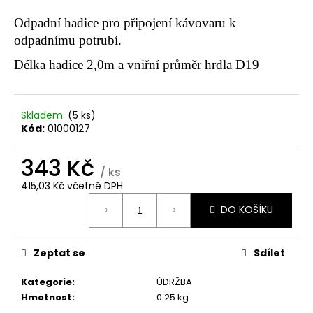
a
Odpadní hadice pro připojení kávovaru k
j
odpadnímu potrubí.
í
Délka hadice 2,0m a vniřní průměr hrdla D19
t
?
Skladem
(5 ks)
Kód:
01000127
343 Kč
HLEDAT
/ ks
415,03 Kč včetně DPH
Měrná
DO KOŠÍKU
cena:
D
o
p
Zeptat se
Sdílet
o
r
Kategorie
:
ÚDRŽBA
u
Hmotnost
:
0.25 kg