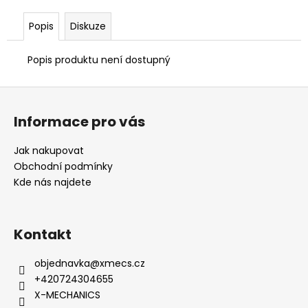
č
u
Popis
Diskuze
j
e
Popis produktu není dostupný
m
e
Z
á
Informace pro vás
p
a
Jak nakupovat
t
Obchodní podmínky
í
Kde nás najdete
Kontakt
objednavka
@
xmecs.cz
+420724304655
X-MECHANICS