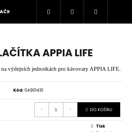
Hledat
Přihlášení
Nákupní
AČKY
Servis
košík
AČÍTKA APPIA LIFE
í na výdejních jednotkách pro kávovary APPIA LIFE.
Kód:
04901410
DO KOŠÍKU
Tisk