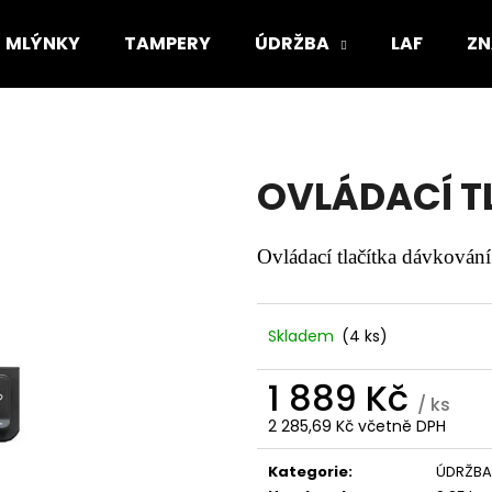
MLÝNKY
TAMPERY
ÚDRŽBA
LAF
ZN
Co potřebujete najít?
OVLÁDACÍ TL
HLEDAT
Ovládací tlačítka dávkován
Doporučujeme
Skladem
(4 ks)
1 889 Kč
/ ks
2 285,69 Kč včetně DPH
Měrná
cena:
Kategorie
:
ÚDRŽBA