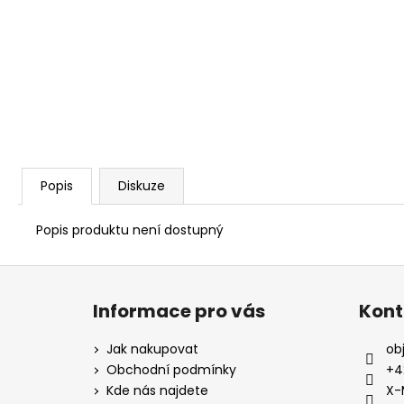
Popis
Diskuze
Popis produktu není dostupný
Z
á
Informace pro vás
Kont
p
a
Jak nakupovat
ob
t
Obchodní podmínky
+4
í
Kde nás najdete
X-