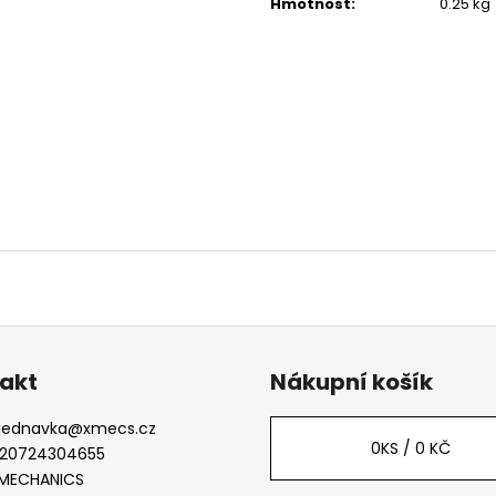
Hmotnost
:
0.25 kg
akt
Nákupní košík
jednavka
@
xmecs.cz
0
KS /
0 KČ
20724304655
MECHANICS