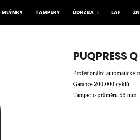
MLÝNKY
TAMPERY
ÚDRŽBA
LAF
ZN
Co potřebujete najít?
PUQPRESS Q
HLEDAT
Profesionální automatický
Garance
200.000 cyklů
Doporučujeme
Tamper o průměru 58 mm