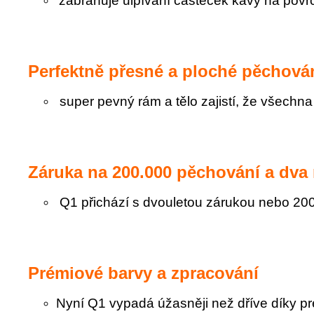
zabraňuje ulpívání částeček kávy na pov
Perfektně přesné a ploché pěchová
super pevný rám a tělo zajistí, že všech
Záruka na 200.000 pěchování a dva 
Q1 přichází s dvouletou zárukou nebo 20
Prémiové barvy a zpracování
Nyní Q1 vypadá úžasněji než dříve díky 