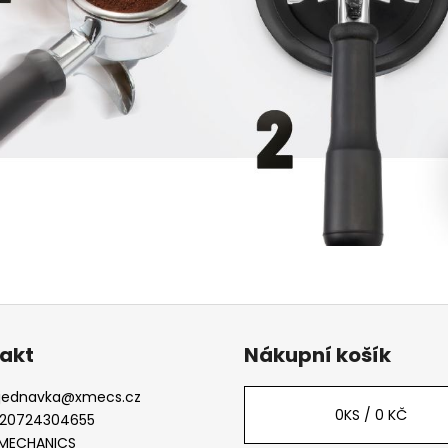
akt
Nákupní košík
jednavka
@
xmecs.cz
0
KS /
0 KČ
20724304655
MECHANICS