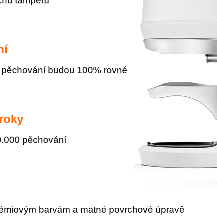
rchu tamperu
ní
na pěchování budou 100% rovné
roky
0.000 pěchování
prémiovým barvám a matné povrchové úpravě