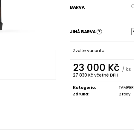
BARVA
JINÁ BARVA
?
Zvolte variantu
23 000 Kč
/ ks
27 830 Kč
včetně DPH
Měrná
cena:
Kategorie
:
TAMPER
Záruka
:
2 roky