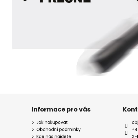
Z
á
Informace pro vás
Kont
p
a
Jak nakupovat
ob
t
Obchodní podmínky
+4
í
Kde nás najdete
X-