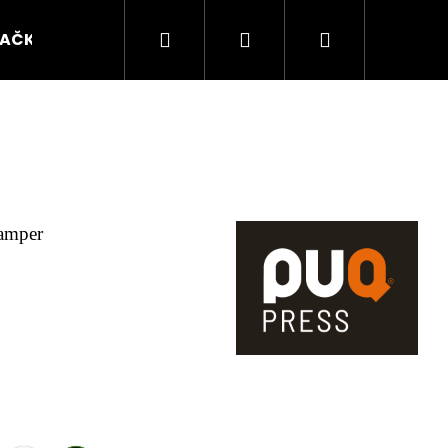
Hledat
Přihlášení
Nákupní
AČKY
Servis
košík
 tamper