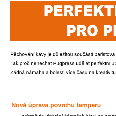
Pěchování kávy je důležitou součástí baristova
Tak proč nenechat Puqpress udělat perfektní 
Žádná námaha a bolest, více času na kreativit
Nová úprava povrchu tamperu