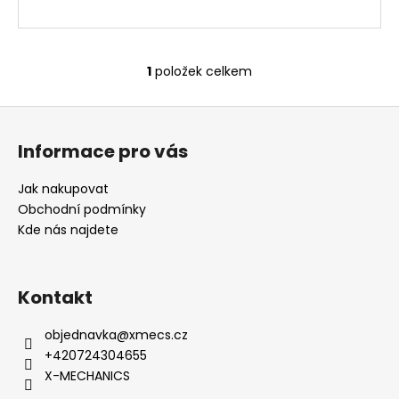
č
u
j
e
1
položek celkem
O
m
v
e
Z
l
á
á
Informace pro vás
d
p
a
a
Jak nakupovat
c
t
Obchodní podmínky
í
í
Kde nás najdete
p
r
v
k
Kontakt
y
v
objednavka
@
xmecs.cz
ý
+420724304655
p
X-MECHANICS
i