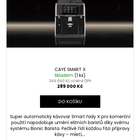
s
d
a
p
u
j
r
k
í
o
t
t
d
ů
?
u
k
t
ů
CAYE SMART X
HLEDAT
Skladem
(1 ks)
349 690 Kč včetně DPH
289 000 Kč
D
DO KOŠÍKU
o
p
Super automatický kávovar Smart řady X pro komerční
o
použití napodobuje umění elitních baristů díky svému
r
systému Bionic Barista. Pečlivě řídí každou fázi přípravy
u
kávy – mletí,...