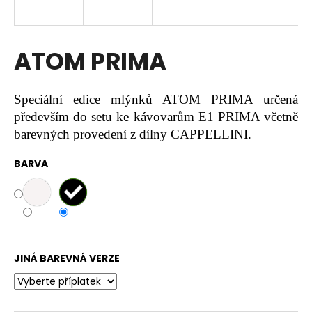
a
j
í
ATOM PRIMA
t
?
Speciální edice mlýnků ATOM PRIMA určená
především do setu ke kávovarům E1 PRIMA včetně
barevných provedení z dílny CAPPELLINI.
HLEDAT
BARVA
D
o
p
JINÁ BAREVNÁ VERZE
o
r
u