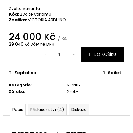
č
u
Zvolte variantu
j
Kód:
Zvolte variantu
e
Značka:
VICTORIA ARDUINO
m
e
24 000 Kč
/ ks
29 040 Kč
včetně DPH
Měrná
DO KOŠÍKU
cena:
Zeptat se
Sdílet
Kategorie
:
MLÝNKY
Záruka
:
2 roky
Popis
Příslušenství (4)
Diskuze