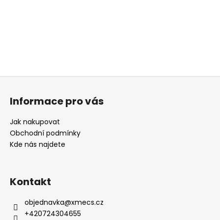
Z
á
Informace pro vás
p
a
Jak nakupovat
t
Obchodní podmínky
í
Kde nás najdete
Kontakt
objednavka
@
xmecs.cz
+420724304655