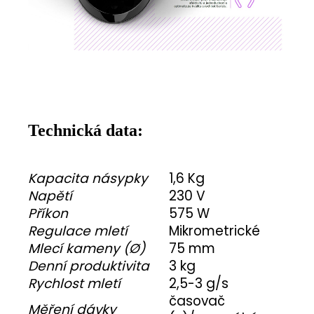
Technická data:
Kapacita násypky
1,6 Kg
Napětí
230 V
Příkon
575 W
Regulace mletí
Mikrometrické
Mlecí kameny (Ø)
75 mm
Denní produktivita
3 kg
Rychlost mletí
2,5-3 g/s
časovač
Měření dávky