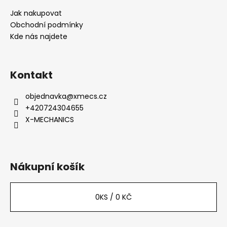
a
Jak nakupovat
t
Obchodní podmínky
í
Kde nás najdete
Kontakt
objednavka
@
xmecs.cz
+420724304655
X-MECHANICS
Nákupní košík
0
KS /
0 KČ