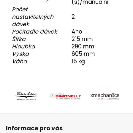
(s)/manuální
Počet
nastavitelných
2
dávek
Počítadlo dávek
Ano
Šířka
215 mm
Hloubka
290 mm
Výška
605 mm
Váha
15 kg
Z
á
Informace pro vás
p