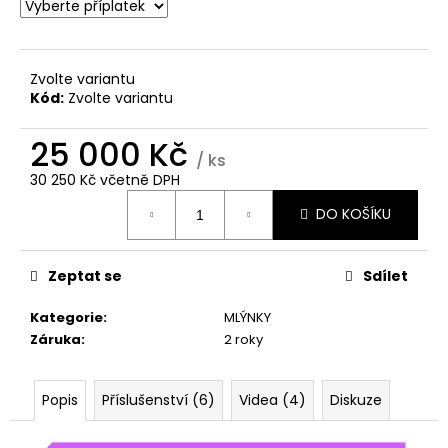
č
u
j
e
Zvolte variantu
m
Kód:
Zvolte variantu
e
25 000 Kč
/ ks
30 250 Kč
včetně DPH
Měrná
DO KOŠÍKU
cena:
Zeptat se
Sdílet
Kategorie
:
MLÝNKY
Záruka
:
2 roky
Popis
Příslušenství (6)
Videa (4)
Diskuze