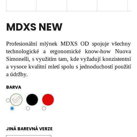
a
j
í
MDXS NEW
t
?
Profesionální mlýnek MDXS OD spojuje všechny
technologické a ergonomické know-how Nuova
Simonelli, s využitím tam, kde vyžadují konzistentní
a vysoce kvalitní mletí spolu s jednoduchostí použití
HLEDAT
a údržby.
BARVA
D
o
p
o
r
JINÁ BAREVNÁ VERZE
u